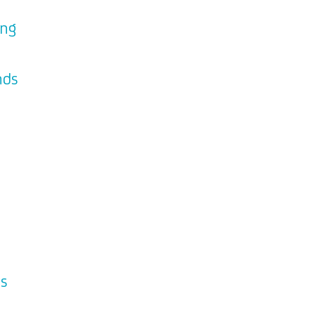
ung
nds
ds