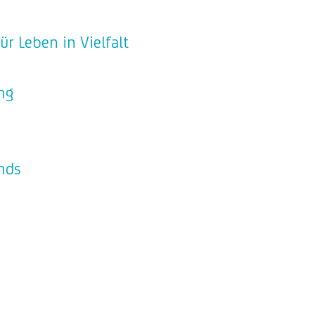
r Leben in Vielfalt
ng
nds