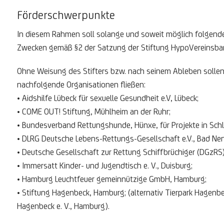
Förderschwerpunkte
In diesem Rahmen soll solange und soweit möglich folgende
Zwecken gemäß §2 der Satzung der Stiftung HypoVereinsbank 
Ohne Weisung des Stifters bzw. nach seinem Ableben sollen 
nachfolgende Organisationen fließen:
• Aidshilfe Lübeck für sexuelle Gesundheit e.V, Lübeck;
• COME OUT! Stiftung, Mühlheim an der Ruhr;
• Bundesverband Rettungshunde, Hünxe, für Projekte in Schl
• DLRG Deutsche Lebens-Rettungs-Gesellschaft e.V., Bad Ne
• Deutsche Gesellschaft zur Rettung Schiffbrüchiger (DGzRS
• Immersatt Kinder- und Jugendtisch e. V., Duisburg;
• Hamburg Leuchtfeuer gemeinnützige GmbH, Hamburg;
• Stiftung Hagenbeck, Hamburg; (alternativ Tierpark Hagen
Hagenbeck e. V., Hamburg).