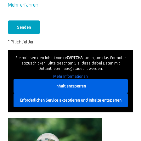
Mehr erfahren
* Pflichtfelder
Sie müssen den Inhalt von
reCAPTCHA
laden, um das Formular
abzuschicken. Bitte beachten Sie, dass dabei Daten mit
Drittanbietern ausgetauscht werden.
Mehr Informationen
Inhalt entsperren
Erforderlichen Service akzeptieren und Inhalte entsperren