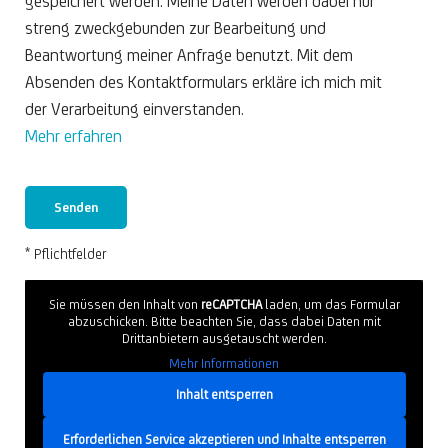
gespeichert werden. Meine Daten werden dabei nur
streng zweckgebunden zur Bearbeitung und
Beantwortung meiner Anfrage benutzt. Mit dem
Absenden des Kontaktformulars erkläre ich mich mit
der Verarbeitung einverstanden.
Mehr erfahren
* Pflichtfelder
Sie müssen den Inhalt von
reCAPTCHA
laden, um das Formular
abzuschicken. Bitte beachten Sie, dass dabei Daten mit
Drittanbietern ausgetauscht werden.
Mehr Informationen
Inhalt entsperren
Erforderlichen Service akzeptieren und Inhalte entsperren