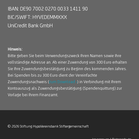
IBAN: DE90 7002 0270 0033 1411 90
BIC/SWIFT: HYVEDEMMXXX
UniCredit Bank GmbH
Hinweis:
Bitte geben Sie beim Verwendungszweck Ihren Namen sowie Ihre
vollständige Adresse an. Ab einer Zuwendung von 300 Euro erhalten
Sie Ihre Zuwendungsbestätigung zu Beginn des kommenden Jahres.
Bei Spenden bis zu 300 Euro dient der Vereinfachte
Zuwendungsnachweis (
zum Download ›
) in Verbindung mit Ihrem
Kontoauszug als Zuwendungsbestätigung (Spendenquittung) zur
Vorlage bei Ihrem Finanzamt.
© 2026 Stiftung HypoVereinsbank Stiftergemeinschaft